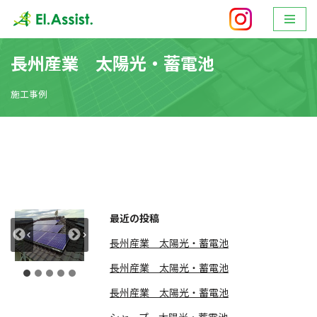
ホーム
»
長州産業 太陽光・蓄電池
コ
ン
長州産業 太陽光・蓄電池
テ
ン
施工事例
ツ
へ
ス
キ
ッ
プ
最近の投稿
長州産業 太陽光・蓄電池
長州産業 太陽光・蓄電池
長州産業 太陽光・蓄電池
シャープ 太陽光・蓄電池