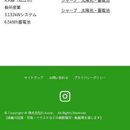
K.K様（松江市）
長州産業
シャープ 太陽光・蓄電池
3.132kWシステム
6.5kWh蓄電池
サイトマップ
お問い合わせ
プライバシーポリシー
© Copyright © 株式会社El.Assist. All Rights Reserved.
【掲載の記事・写真・イラストなどの無断複写・転載等を禁じます】