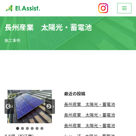
ホーム
»
長州産業 太陽光・蓄電池
コ
ン
長州産業 太陽光・蓄電池
テ
ン
施工事例
ツ
へ
ス
キ
ッ
プ
最近の投稿
長州産業 太陽光・蓄電池
長州産業 太陽光・蓄電池
長州産業 太陽光・蓄電池
シャープ 太陽光・蓄電池